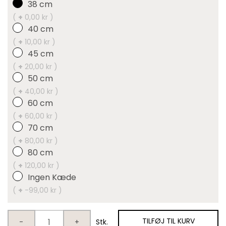
38 cm
(
+
0,00 kr )
40 cm
(
+
10,00 kr )
45 cm
(
+
20,00 kr )
50 cm
(
+
40,00 kr )
60 cm
(
+
60,00 kr )
70 cm
(
+
80,00 kr )
80 cm
(
+
120,00 kr )
Ingen Kæde
(
+
-99,00 kr )
TILFØJ TIL KURV
-
+
Stk.