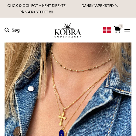
CLICK & COLLECT - HENT DIREKTE
DANSK VÆRKSTED 🔨
PÅ VÆRKSTEDET 💌
0
Søg
×
MÅSKE KUNNE
NOGLE AF DISSE
PRODUKTER HAVE
DIN INTERESSE?