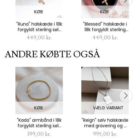
KØB
KØB
"Runa" halskæde i 18k
"Blessed" halskæde i
forgyldt sterling sølv
18k forgyldt sterling
med kors og zirkonia
sølv med kors og en
449,00 kr.
449,00 kr.
sten
lille sten
ANDRE KØBTE OGSÅ
KØB
VÆLG VARIANT
"Kada" armbånd i 18k
"Reign" sølv halskæde
forgyldt sterling sølv
med gravering og 2
med kors
mm. panzer kæde
399,00 kr.
995,00 kr.