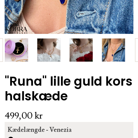
VÆLG VARIANT
"Runa" lille guld kors
Chloe forgyldt 18 karat bogstav vedhæng
halskæde
99,00 kr.
499,00 kr
Kædelængde - Venezia