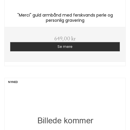
"Merci" guld armbånd med ferskvands perle og
personlig gravering
649,00 kr
Se mere
NYHED