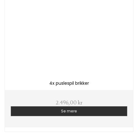
4x puslespil brikker
2.496,00 kr
Se mere