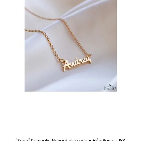
"Saga" Personlig Navnehalskæde – Håndlavet i 18K