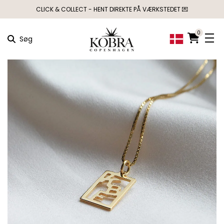
CLICK & COLLECT - HENT DIREKTE PÅ VÆRKSTEDET 💌
0
Søg
×
MÅSKE KUNNE
NOGLE AF DISSE
PRODUKTER HAVE
DIN INTERESSE?