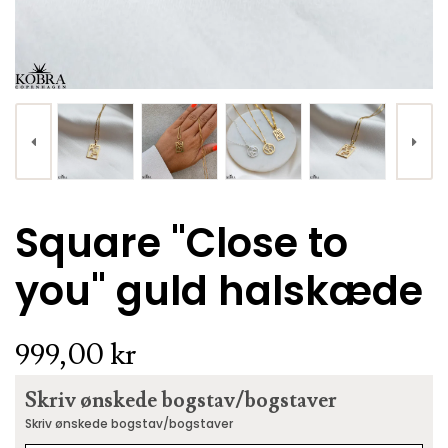
VÆLG VARIANT
Square "Close to
"Lovella" 18 karat forgyldt hjerte ring
you" guld halskæde
449,00 kr.
999,00 kr
Skriv ønskede bogstav/bogstaver
Skriv ønskede bogstav/bogstaver