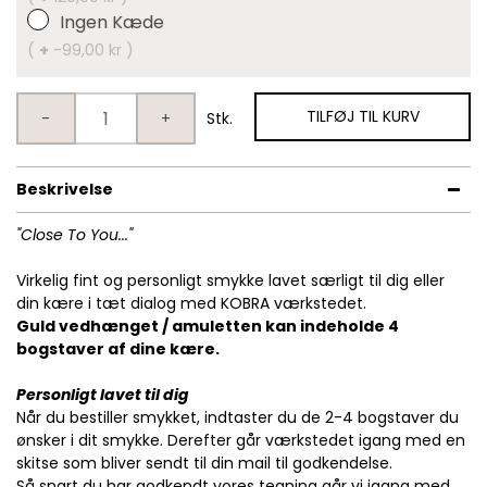
Ingen Kæde
(
+
-99,00 kr )
TILFØJ TIL KURV
-
+
Stk.
Beskrivelse
"Close To You..."
Virkelig fint og personligt smykke lavet særligt til dig eller
din kære i tæt dialog med KOBRA værkstedet.
Guld vedhænget / amuletten kan indeholde 4
bogstaver af dine kære.
Personligt lavet til dig
Når du bestiller smykket, indtaster du de 2-4 bogstaver du
ønsker i dit smykke. Derefter går værkstedet igang med en
skitse som bliver sendt til din mail til godkendelse.
Så snart du har godkendt vores tegning går vi igang med