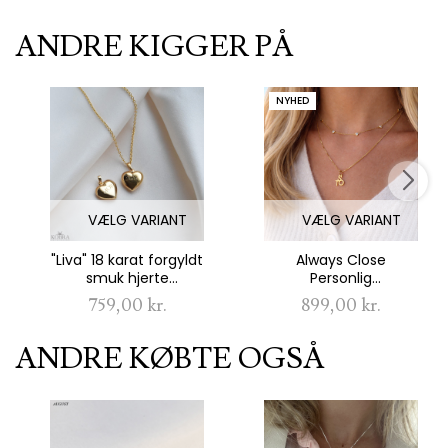
ANDRE KIGGER PÅ
NYHED
VÆLG VARIANT
VÆLG VARIANT
"Liva" 18 karat forgyldt
Always Close
smuk hjerte
Personlig
halskæde inklusiv
Bogstavhalskæde i
759,00 kr.
899,00 kr.
gravering
18k Forgyldt
ANDRE KØBTE OGSÅ