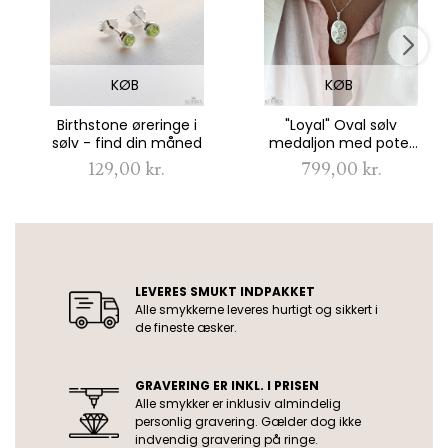
KØB
KØB
Birthstone øreringe i
"Loyal" Oval sølv
sølv - find din måned
medaljon med poter
med personlig
129,00 kr.
799,00 kr.
gravering
USP
LEVERES SMUKT INDPAKKET
Alle smykkerne leveres hurtigt og sikkert i
de fineste æsker.
GRAVERING ER INKL. I PRISEN
Alle smykker er inklusiv almindelig
personlig gravering. Gælder dog ikke
indvendig gravering på ringe.