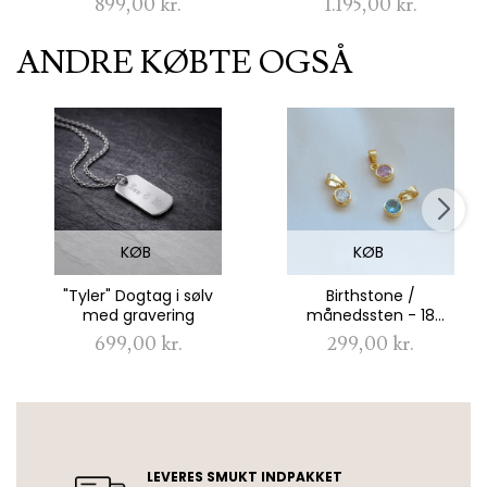
899,00 kr.
1.195,00 kr.
bogstaver
ANDRE KØBTE OGSÅ
KØB
KØB
"Tyler" Dogtag i sølv
Birthstone /
med gravering
månedssten - 18
karat forgyldt charm
699,00 kr.
299,00 kr.
med din fødsels-sten
USP
LEVERES SMUKT INDPAKKET