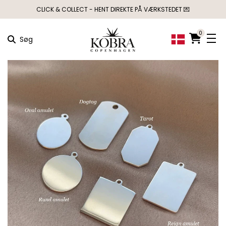
CLICK & COLLECT - HENT DIREKTE PÅ VÆRKSTEDET 💌
0
Søg
×
MÅSKE KUNNE
NOGLE AF DISSE
PRODUKTER HAVE
DIN INTERESSE?