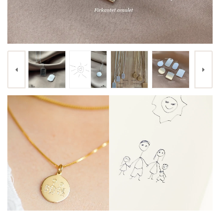
KØB
Ferskvandsperle - charm, forgyldt 4 mm
79,00 kr.