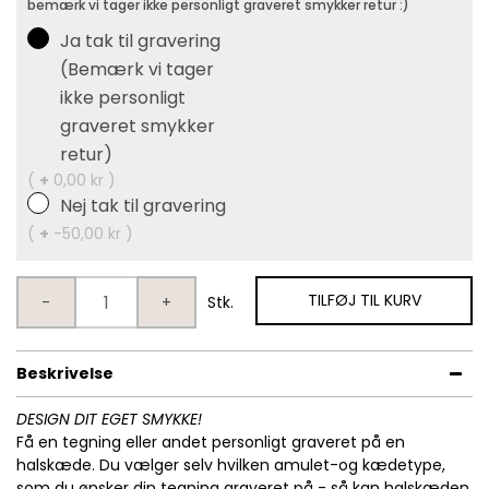
bemærk vi tager ikke personligt graveret smykker retur :)
Ja tak til gravering
(Bemærk vi tager
ikke personligt
graveret smykker
retur)
(
+
0,00 kr )
Nej tak til gravering
(
+
-50,00 kr )
TILFØJ TIL KURV
-
+
Stk.
Beskrivelse
DESIGN DIT EGET SMYKKE!
Få en tegning eller andet personligt graveret på en
halskæde. Du vælger selv hvilken amulet-og kædetype,
som du ønsker din tegning graveret på - så kan halskæden