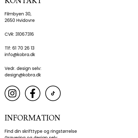
KONTAKT
Filmbyen 30,
2650 Hvidovre
CVR: 31067316
Tlf: 61 70 26 13
info@kobra.dk
Vedr. design selv:
design@kobra.dk
INFORMATION
Find din skrifttype og ringstørrelse
Gravering og design selv