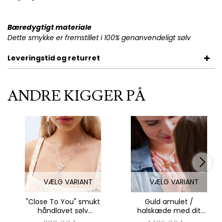
Bæredygtigt materiale
Dette smykke er fremstillet i 100% genanvendeligt sølv
Leveringstid og returret
ANDRE KIGGER PÅ
VÆLG VARIANT
VÆLG VARIANT
"Close To You" smukt
Guld amulet /
håndlavet sølv
halskæde med dit
halskæde med dine
eget design