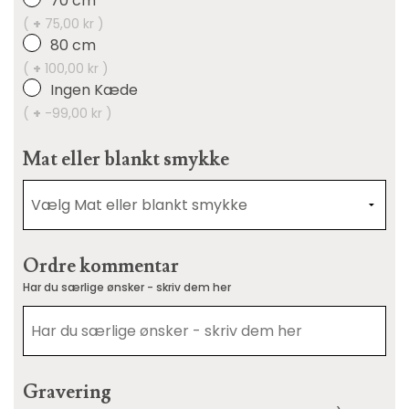
70 cm
(
+
75,00 kr )
80 cm
(
+
100,00 kr )
Ingen Kæde
(
+
-99,00 kr )
Mat eller blankt smykke
Ordre kommentar
Har du særlige ønsker - skriv dem her
Gravering