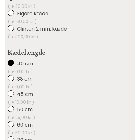
(
+
30,00 kr )
Figaro kæde
(
+
150,00 kr )
Clinton 2 mm. kæde
(
+
300,00 kr )
Kædelængde
40 cm
(
+
0,00 kr )
38 cm
(
+
0,00 kr )
45 cm
(
+
10,00 kr )
50 cm
(
+
25,00 kr )
60 cm
(
+
50,00 kr )