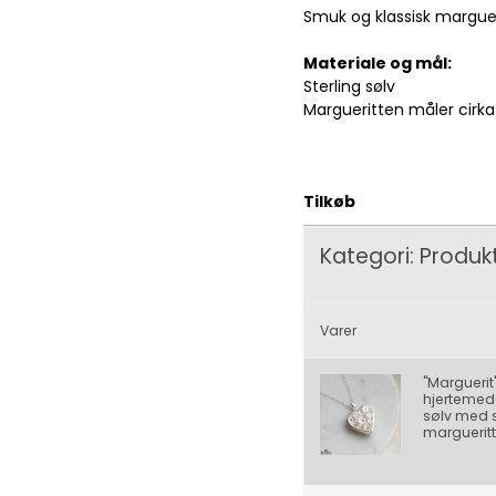
Smuk og klassisk margueri
Materiale og mål:
Sterling sølv
Margueritten måler cirka
Tilkøb
Kategori:
Produkt
KØB
Varer
"Aquamarin" sølv-charm med blå aquamariner
"Marguerit
hjertemeda
79,00 kr.
sølv med 
margueritt