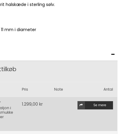
t halskæde i sterling sølv.
 11 mm i diameter
tilkøb
Pris
Note
Antal
"
1.299,00 kr
Se mere
ljon i
smukke
er