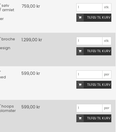
" sølv
759,00 kr
stk.
 armlet
TILFØJ TIL KURV
er
" broche
1.299,00 kr
stk.
esign
TILFØJ TIL KURV
"
599,00 kr
par
med
TILFØJ TIL KURV
t" hoops
599,00 kr
par
blomster
TILFØJ TIL KURV