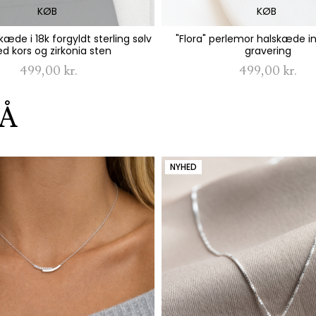
KØB
KØB
skæde i 18k forgyldt sterling sølv
"Flora" perlemor halskæde in
d kors og zirkonia sten
gravering
499,00 kr.
499,00 kr.
Å
NYHED