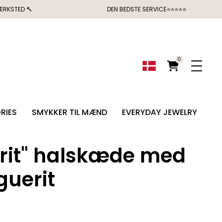
ÆRKSTED 🔨
DEN BEDSTE SERVICE⭐⭐⭐⭐⭐
0
RIES
SMYKKER TIL MÆND
EVERYDAY JEWELRY
rit" halskæde med
×
TER HAVE DIN
guerit