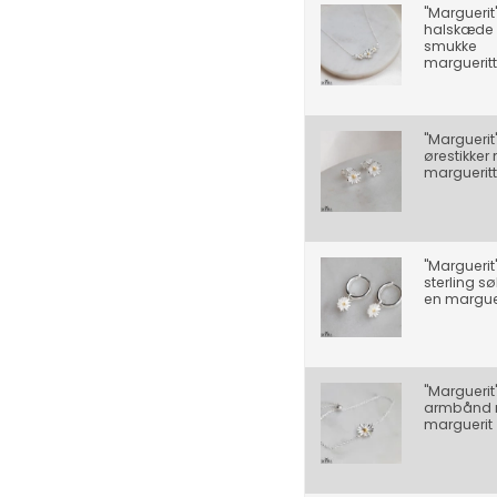
"Marguerit
halskæde
smukke
margueritt
"Marguerit
ørestikker
margueritt
"Marguerit
sterling s
en margue
"Marguerit
armbånd
marguerit