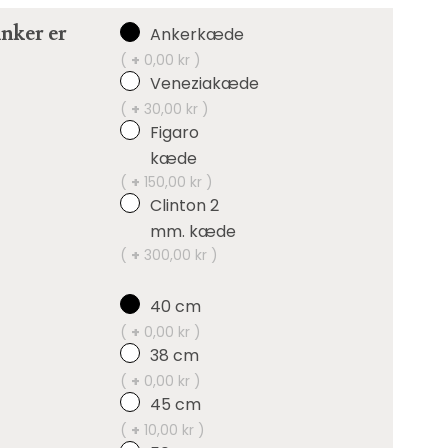
nker er
Ankerkæde
(
+
0,00 kr )
Veneziakæde
(
+
30,00 kr )
Figaro
kæde
(
+
150,00 kr )
Clinton 2
mm. kæde
(
+
300,00 kr )
40 cm
(
+
0,00 kr )
38 cm
(
+
0,00 kr )
45 cm
(
+
10,00 kr )