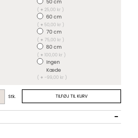
50 cm
(
+
25,00 kr )
60 cm
(
+
50,00 kr )
70 cm
(
+
75,00 kr )
80 cm
(
+
100,00 kr )
Ingen
Kæde
(
+
-99,00 kr )
TILFØJ TIL KURV
Stk.