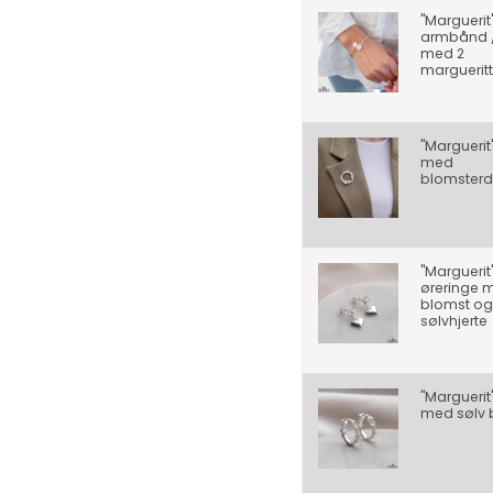
"Marguerit
armbånd /
med 2
margueritt
"Marguerit
med
blomsterd
"Marguerit
øreringe 
blomst og
sølvhjerte
"Margueri
med sølv 