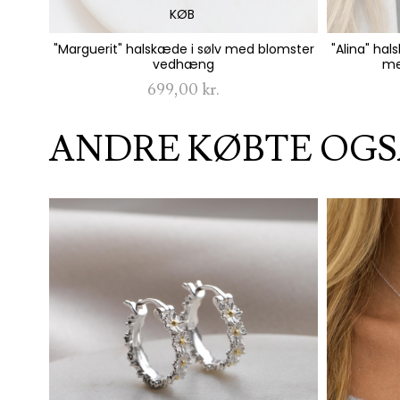
KØB
"Marguerit" halskæde i sølv med blomster
"Alina" hal
vedhæng
me
699,00 kr.
ANDRE KØBTE OGS