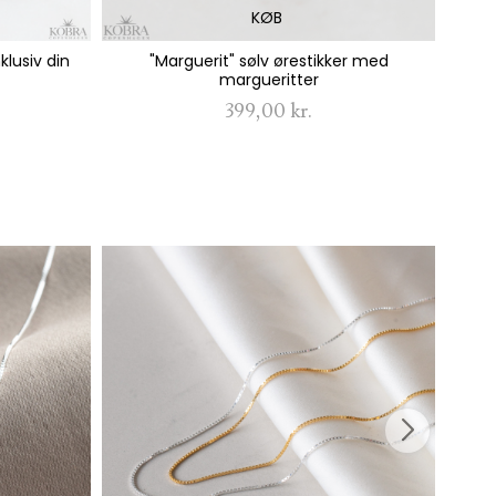
KØB
klusiv din
"Marguerit" sølv ørestikker med
"Mon
margueritter
399,00 kr.