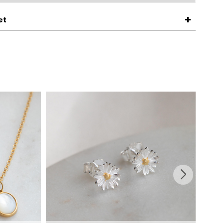
et
NYHE