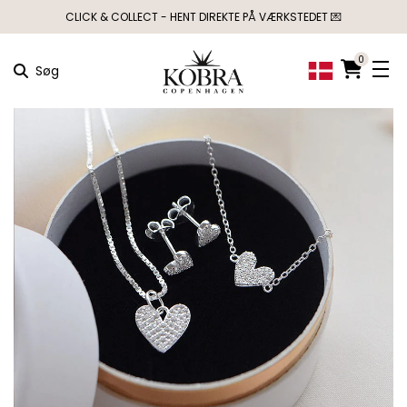
CLICK & COLLECT - HENT DIREKTE PÅ VÆRKSTEDET 💌
0
Søg
×
MÅSKE KUNNE
NOGLE AF DISSE
PRODUKTER HAVE
DIN INTERESSE?
NYHED