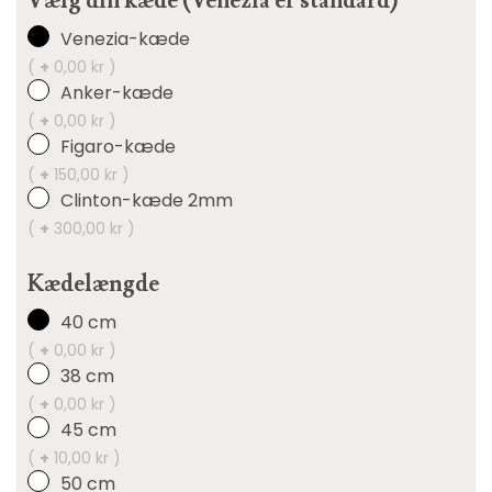
Vælg din kæde (Venezia er standard)
Venezia-kæde
(
+
0,00 kr )
Anker-kæde
(
+
0,00 kr )
Figaro-kæde
(
+
150,00 kr )
Clinton-kæde 2mm
(
+
300,00 kr )
Kædelængde
40 cm
(
+
0,00 kr )
38 cm
(
+
0,00 kr )
45 cm
(
+
10,00 kr )
50 cm