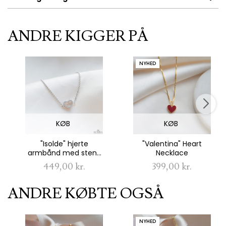
ANDRE KIGGER PÅ
NYHED
KØB
KØB
"Isolde" hjerte
"Valentina" Heart
armbånd med sten i
Necklace
sterling sølv
449,00 kr.
399,00 kr.
ANDRE KØBTE OGSÅ
NYHED