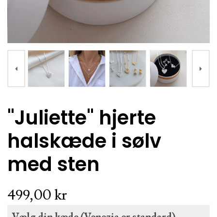
KØB
"Juliette" hjerte
"Mikami" store guld hjerte øreringe med hvide sten
halskæde i sølv
649,00 kr.
med sten
499,00 kr