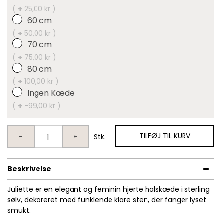
(
+
25,00 kr )
60 cm
(
+
50,00 kr )
70 cm
(
+
75,00 kr )
80 cm
(
+
100,00 kr )
Ingen Kæde
(
+
-99,00 kr )
TILFØJ TIL KURV
-
+
Stk.
Beskrivelse
Juliette er en elegant og feminin hjerte halskæde i sterling
sølv, dekoreret med funklende klare sten, der fanger lyset
smukt.