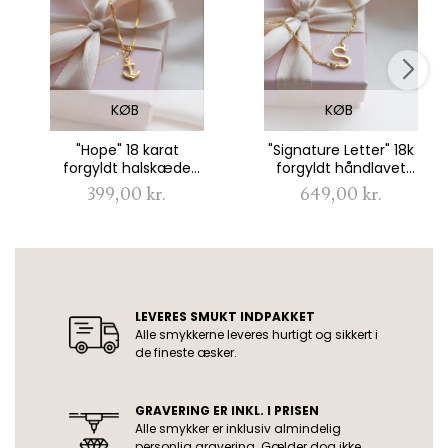
KØB
KØB
"Hope" 18 karat
"Signature Letter" 18k
forgyldt halskæde
forgyldt håndlavet
med anker
halskæde
399,00 kr.
649,00 kr.
USP
LEVERES SMUKT INDPAKKET
Alle smykkerne leveres hurtigt og sikkert i
de fineste æsker.
GRAVERING ER INKL. I PRISEN
Alle smykker er inklusiv almindelig
personlig gravering. Gælder dog ikke