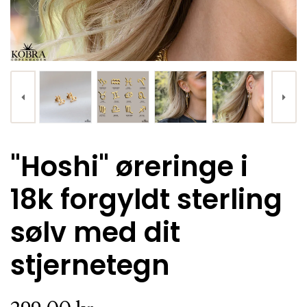
KØB
"Hoshi" øreringe i
"Lumi" earcuff med hjerte i 18k forgyldt sølv
18k forgyldt sterling
299,00 kr.
sølv med dit
stjernetegn