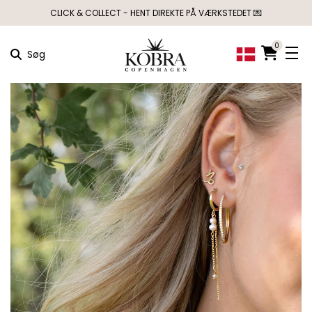
CLICK & COLLECT - HENT DIREKTE PÅ VÆRKSTEDET 💌
0
Søg
×
MÅSKE KUNNE
NOGLE AF DISSE
PRODUKTER HAVE
DIN INTERESSE?