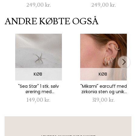
ørestikker i forgyldt
stjernetegn
249,00 kr.
249,00 kr.
ANDRE KØBTE OGSÅ
KØB
KØB
"Sea Star" 1 stk. sølv
"Mikami" earcuff med
ørering med
zirkonia sten og unikt
søstjerner
design i 18k forgyldt
149,00 kr.
319,00 kr.
sterling sølv
USP