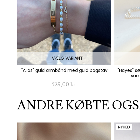
VÆLG VARIANT
"Alias" guld armbånd med guld bogstav
"Hayes" 
samt
529,00 kr.
ANDRE KØBTE OGS
NYHED