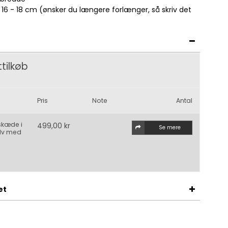
 16 - 18 cm (ønsker du længere forlænger, så skriv det
tilkøb
Pris
Note
Antal
lskæde i
499,00 kr
Se mere
ølv med
et