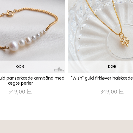
KØB
KØB
guld panzerkæde armbånd med
"Wish" guld firkløver halskæd
ægte perler
549,00 kr.
349,00 kr.