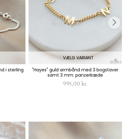
VÆLG VARIANT
 i sterling
"Hayes" guld armbånd med 3 bogstaver
"Z
samt 3 mm. panzerkæde
995,00 kr.