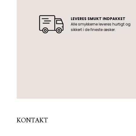
USP
LEVERES SMUKT INDPAKKET
Alle smykkerne leveres hurtigt og
sikkert i de fineste æsker.
KONTAKT