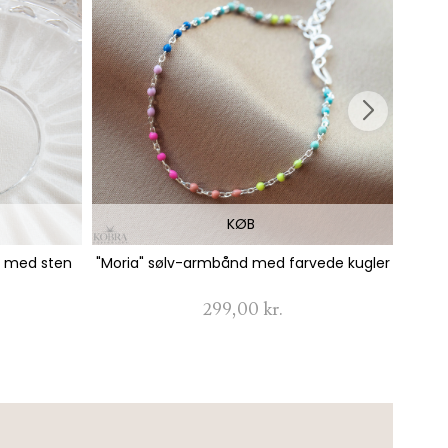
KØB
e med sten
"Moria" sølv-armbånd med farvede kugler
"Pea
299,00 kr.