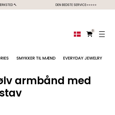
ÆRKSTED 🔨
DEN BEDSTE SERVICE⭐⭐⭐⭐⭐
0
RIES
SMYKKER TIL MÆND
EVERYDAY JEWELRY
 sølv armbånd med
×
TER HAVE DIN
stav