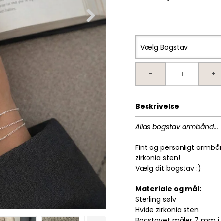
Vælg Bogstav
-
+
Beskrivelse
Alias bogstav armbånd...
Fint og personligt armbå
zirkonia sten!
Vælg dit bogstav :)
Materiale og mål:
Sterling sølv
Hvide zirkonia sten
Bogstavet måler 7 mm i