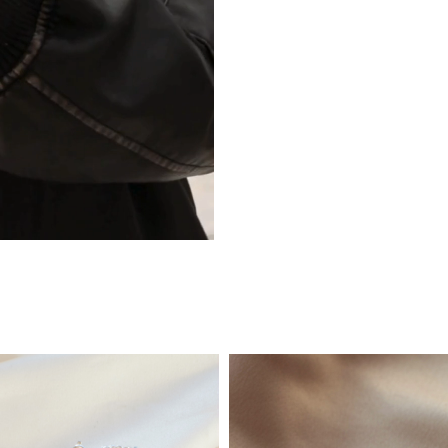
VÆLG VARIANT
Håndlavet dobbelt Lennox V ring i sølv
499,00 kr.