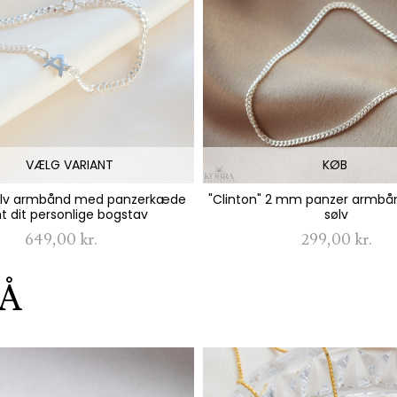
VÆLG VARIANT
KØB
sølv armbånd med panzerkæde
"Clinton" 2 mm panzer armbånd
 dit personlige bogstav
sølv
649,00 kr.
299,00 kr.
Å