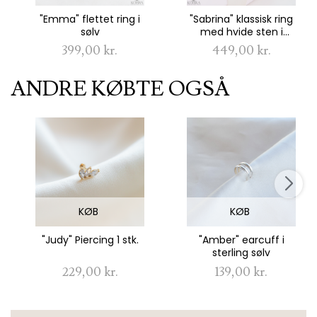
"Emma" flettet ring i
"Sabrina" klassisk ring
sølv
med hvide sten i
sterling sølv
399,00 kr.
449,00 kr.
ANDRE KØBTE OGSÅ
KØB
KØB
"Judy" Piercing 1 stk.
"Amber" earcuff i
sterling sølv
229,00 kr.
139,00 kr.