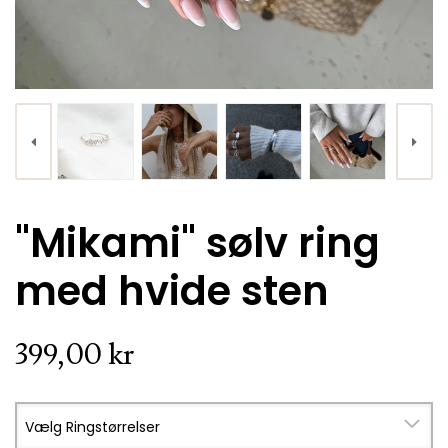
KØB
"Mikami" sølv ring
"Mikami" sølv mini øreringe i unikt design
med hvide sten
199,00 kr.
399,00 kr
Vælg Ringstørrelser