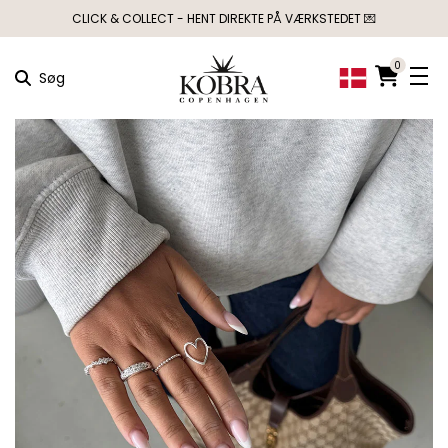
CLICK & COLLECT - HENT DIREKTE PÅ VÆRKSTEDET 💌
0
Søg
×
MÅSKE KUNNE
NOGLE AF DISSE
PRODUKTER HAVE
DIN INTERESSE?