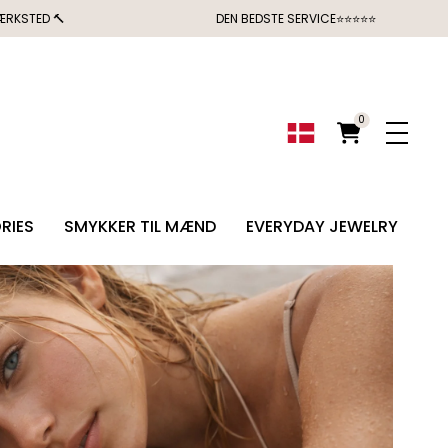
ÆRKSTED 🔨
DEN BEDSTE SERVICE⭐⭐⭐⭐⭐
0
RIES
SMYKKER TIL MÆND
EVERYDAY JEWELRY