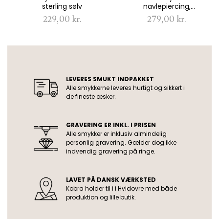
sterling sølv
navlepiercing,
mavesmykke
229,00 kr.
279,00 kr.
USP
LEVERES SMUKT INDPAKKET
Alle smykkerne leveres hurtigt og sikkert i
de fineste æsker.
GRAVERING ER INKL. I PRISEN
Alle smykker er inklusiv almindelig
personlig gravering. Gælder dog ikke
indvendig gravering på ringe.
LAVET PÅ DANSK VÆRKSTED
Kobra holder til i i Hvidovre med både
produktion og lille butik.