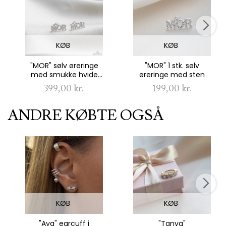
KØB
KØB
"MOR" sølv øreringe
"MOR" 1 stk. sølv
med smukke hvide
øreringe med sten
sten
399,00 kr.
199,00 kr.
ANDRE KØBTE OGSÅ
KØB
KØB
"Aya" earcuff i
"Tanya"