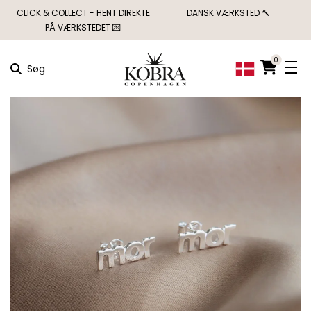
CLICK & COLLECT - HENT DIREKTE
DANSK VÆRKSTED 🔨
PÅ VÆRKSTEDET 💌
0
Søg
×
MÅSKE KUNNE
NOGLE AF DISSE
PRODUKTER HAVE
DIN INTERESSE?