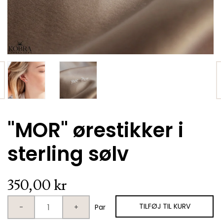
VÆLG VARIANT
"MOR" ørestikker i
"Frida" enkel sølv ring med lille hvid zirkonia
sterling sølv
249,00 kr.
350,00 kr
TILFØJ TIL KURV
-
+
Par